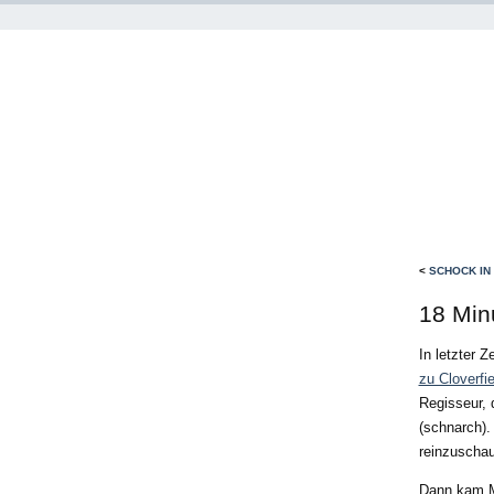
<
SCHOCK IN
18 Min
In letzter 
zu Cloverfie
Regisseur, 
(schnarch). 
reinzuschau
Dann kam Mr