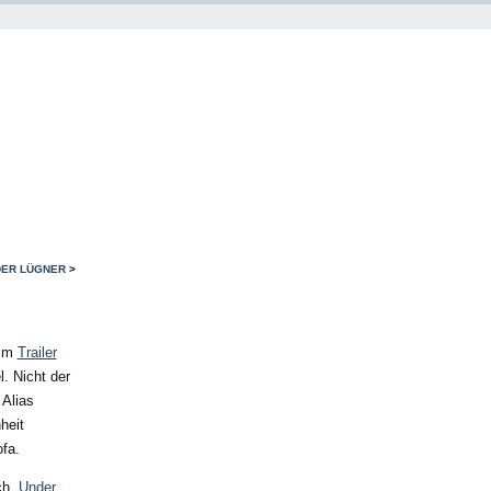
DER LÜGNER
>
eim
Trailer
l. Nicht der
 Alias
heit
fa.
h „
Under