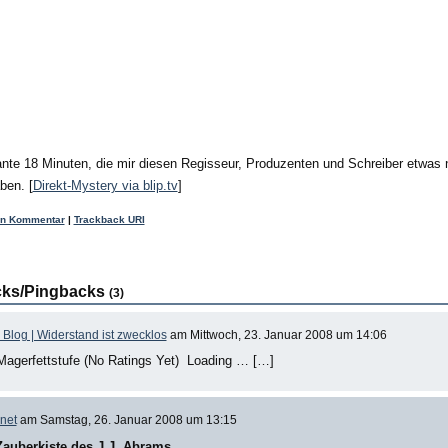
te 18 Minuten, die mir diesen Regisseur, Produzenten und Schreiber etwas 
ben. [
Direkt-Mystery via blip.tv
]
en Kommentar
|
Trackback URI
cks/Pingbacks
(3)
s Blog | Widerstand ist zwecklos
am Mittwoch, 23. Januar 2008 um 14:06
Magerfettstufe (No Ratings Yet) Loading … […]
net
am Samstag, 26. Januar 2008 um 13:15
Zauberkiste des J.J. Abrams…