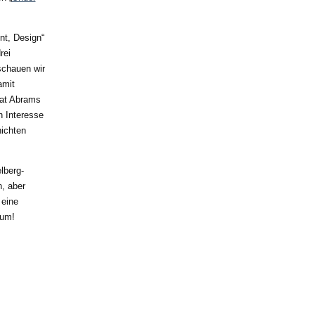
nt, Design“
rei
schauen wir
amit
hat Abrams
n Interesse
hichten
lberg-
, aber
 eine
rum!