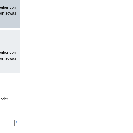
eiber von
chon sowas
eiber von
chon sowas
 oder
*