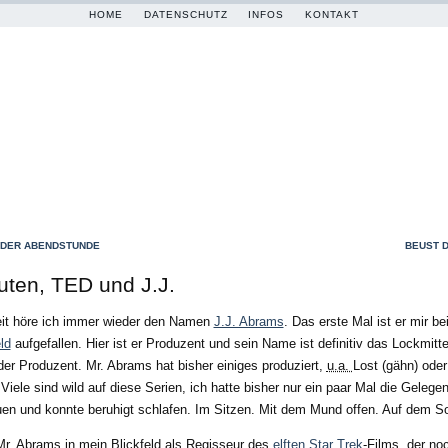
HOME
DATENSCHUTZ
INFOS
KONTAKT
 DER ABENDSTUNDE
BEUST 
uten, TED und J.J.
Zeit höre ich immer wieder den Namen
J.J. Abrams
. Das erste Mal ist er mir b
ld
aufgefallen. Hier ist er Produzent und sein Name ist definitiv das Lockmitte
der Produzent. Mr. Abrams hat bisher einiges produziert,
u.a.
Lost (gähn) oder
Viele sind wild auf diese Serien, ich hatte bisher nur ein paar Mal die Gelegen
en und konnte beruhigt schlafen. Im Sitzen. Mit dem Mund offen. Auf dem So
. Abrams in mein Blickfeld als Regisseur des
elften Star Trek
-Films, der noc