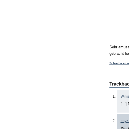
Sehr amüsan
gebracht ha
Schreibe ein
Trackba
Willi
[…] 
eayz.
Die 