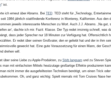
n
“ ist.
rte ich erneut über Abrams. Bei
TED
. TED steht für „Technology, Entertainme
 seit 1984 jährlich stattfindende Konferenz in Monterey, Kalifornien. Aus den d
ommen jeweils interessante Menschen zu Wort. Auch J.J. Abrams. ‚Na gut, 
ifen an‘, dachte ich mir. Fazit: Klasse. Der Typ redet irrsinnig schnell, was d
gt, dass jeder Sprecher nur 18 Minuten zur Verfügung hat. Offensichtlich 
erzählen. Er redet über seinen Großvater, den er geliebt hat und der in ihm sei
eimnisvolle geweckt hat. Eine gute Voraussetzung für einen Mann, der Gesc
nd drehen will.
t über seine Liebe zu Apple-Produkten, zu
Stirb langsam
und zu Steven Spie
s man mit einfachsten Mittels heutzutage großartige Effekte produzieren kann
man nicht immer die ausgefeiltesten Techniken benötigt, um einen Trick oder
nzubekommen. Oh, und ganz wichtig: Spielt niemals mit Tom Cruises Nase he