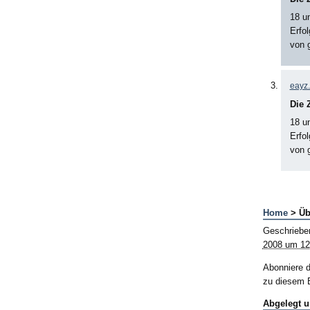
18 u
Erfol
von 
eayz.
Die 
18 u
Erfol
von 
Home
> Üb
Geschriebe
2008 um 12
Abonniere 
zu diesem B
Abgelegt u