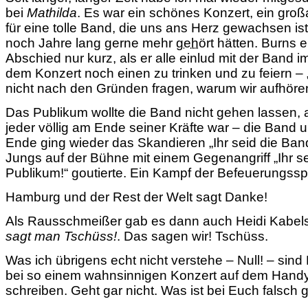
bei
Mathilda
. Es war ein schönes Konzert, ein groß
für eine tolle Band, die uns ans Herz gewachsen ist
noch Jahre lang gerne mehr
geh
ört hätten. Burns 
Abschied nur kurz, als er alle einlud mit der Band 
dem Konzert noch einen zu trinken und zu feiern –
nicht nach den Gründen fragen, warum wir aufhöre
Das Publikum wollte die Band nicht gehen lassen,
jeder völlig am Ende seiner Kräfte war – die Band 
Ende ging wieder das Skandieren
Ihr seid die Ban
Jungs auf der Bühne mit einem Gegenangriff
Ihr s
Publikum!
goutierte. Ein Kampf der Befeuerungss
Hamburg und der Rest der Welt sagt Danke!
Als Rausschmeißer gab es dann auch
Heidi Kabel
sagt man Tschüss!
. Das sagen wir! Tschüss.
Was ich übrigens echt nicht verstehe – Null! – sin
bei so einem wahnsinnigen Konzert auf dem Hand
schreiben. Geht gar nicht. Was ist bei Euch falsch