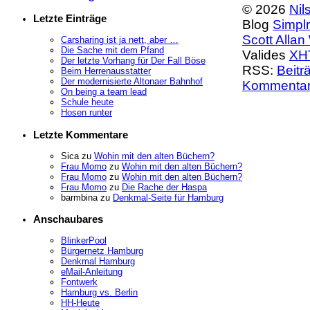
© 2026
Nil
Letzte Einträge
Blog
Simplr
Scott
Allan
Carsharing ist ja nett, aber …
Die Sache mit dem Pfand
Valides
XH
Der letzte Vorhang für Der Fall Böse
RSS:
Beitr
Beim Herrenausstatter
Der modernisierte Altonaer Bahnhof
Kommenta
On being a team lead
Schule heute
Hosen runter
Letzte Kommentare
Sica
zu
Wohin mit den alten Büchern?
Frau Momo
zu
Wohin mit den alten Büchern?
Frau Momo
zu
Wohin mit den alten Büchern?
Frau Momo
zu
Die Rache der Haspa
barmbina
zu
Denkmal-Seite für Hamburg
Anschaubares
BlinkerPool
Bürgernetz Hamburg
Denkmal Hamburg
eMail-Anleitung
Fontwerk
Hamburg vs. Berlin
HH-Heute