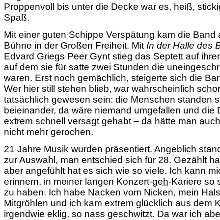
Proppenvoll bis unter die Decke war es, heiß, sticki
Spaß.
Mit einer guten Schippe Verspätung kam die Band a
Bühne in der Großen Freiheit. Mit
In der Halle des 
Edvard Griegs
Peer Gynt stieg das Septett auf ihre
auf dem sie für satte zwei Stunden die uneingesch
waren. Erst noch gemächlich, steigerte sich die Band
Wer hier still stehen blieb, war wahrscheinlich scho
tatsächlich gewesen sein: die Menschen standen 
beieinander, da wäre niemand umgefallen und die 
extrem schnell versagt gehabt – da hätte man auch
nicht mehr gerochen.
21 Jahre Musik wurden präsentiert. Angeblich sta
zur Auswahl, man entschied sich für 28. Gezählt hab
aber angefühlt hat es sich wie so viele. Ich kann mi
erinnern, in meiner langen Konzert-
geh
-Kariere so 
zu haben. Ich habe Nacken vom Nicken, mein Hals 
Mitgröhlen und ich kam extrem glücklich aus dem 
irgendwie eklig, so nass geschwitzt. Da war ich aber