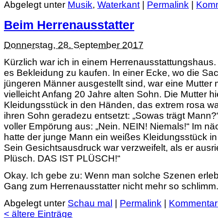
Abgelegt unter
Musik
,
Waterkant
|
Permalink
|
Komm
Beim Herrenausstatter
Donnerstag, 28. September 2017
Kürzlich war ich in einem Herrenausstattungshaus. 
es Bekleidung zu kaufen. In einer Ecke, wo die Sac
jüngeren Männer ausgestellt sind, war eine Mutter 
vielleicht Anfang 20 Jahre alten Sohn. Die Mutter hie
Kleidungsstück in den Händen, das extrem rosa wa
ihren Sohn geradezu entsetzt:
Sowas trägt Mann?
voller Empörung aus:
Nein. NEIN! Niemals!
Im nä
hatte der junge Mann ein weißes Kleidungsstück i
Sein Gesichtsausdruck war verzweifelt, als er ausri
Plüsch. DAS IST PLÜSCH!
Okay. Ich gebe zu: Wenn man solche Szenen erleben
Gang zum Herrenausstatter nicht mehr so schlimm
Abgelegt unter
Schau mal
|
Permalink
|
Kommentare
< ältere Einträge