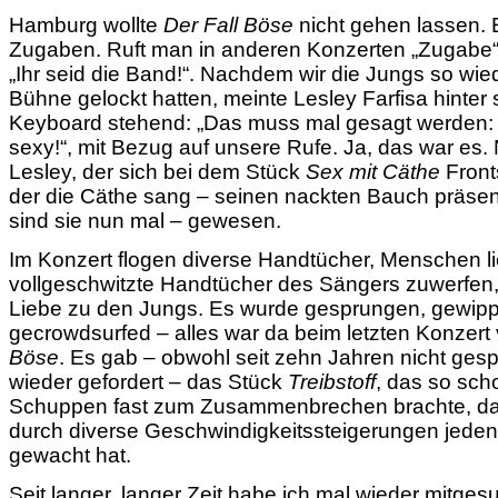
Hamburg wollte
Der Fall Böse
nicht gehen lassen. 
Zugaben. Ruft man in anderen Konzerten
Zugabe
Ihr seid die Band!
. Nachdem wir die Jungs so wied
Bühne gelockt hatten, meinte Lesley Farfisa hinter
Keyboard stehend:
Das muss mal gesagt werden:
sexy!
, mit Bezug auf unsere Rufe. Ja, das war es. N
Lesley, der sich bei dem Stück
Sex mit Cäthe
Front
der die Cäthe sang – seinen nackten Bauch präsent
sind sie nun mal – gewesen.
Im Konzert flogen diverse Handtücher, Menschen l
vollgeschwitzte Handtücher des Sängers zuwerfen,
Liebe zu den Jungs. Es wurde gesprungen, gewippt
gecrowdsurfed – alles war da beim letzten Konzert
Böse
. Es gab – obwohl seit zehn Jahren nicht gesp
wieder gefordert – das Stück
Treibstoff
, das so sch
Schuppen fast zum Zusammenbrechen brachte, da
durch diverse Geschwindigkeitssteigerungen jeden 
gewacht hat.
Seit langer, langer Zeit habe ich mal wieder mitge