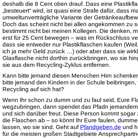
deshalb die 8 Cent oben drauf. Dass eine Plastikfl
„besteuert“ wird, ist quasi eine Strafe dafür, dass m
umweltunverträgliche Variante der Getränkeaufbew
Doch das scheint nicht bei allen angekommen zu s
bestimmt nicht bei meinen Kollegen. Die denken, 
erst für 25 Cent bewegen – was im Rückschluss ve
dass sie entweder nur Plastikflaschen kaufen (We
ich ja mehr Geld zurück …) oder aber dass sie wirkl
Glasflasche nicht dorthin zurückbringen, wo sie hi
sie aus dem Recycling-Zyklus entfernen.
Kann bitte jemand diesen Menschen Hirn schenke
bitte jemand den Kindern in der Schule beibringen
Recycling auf sich hat?
Wenn Ihr schon zu dumm und zu faul seid, Eure F
wegzubringen, dann spendet das Pfadn jemandem, 
und sich darüber freut. Diese Person kommt sogar 
die Flaschen ab – so könnt Ihr Eure faulen, dumme
lassen, wo sie sind. Geht auf
Pfandgeben.de
und he
für die meisten großen Stadtgebiete Ansprechpartn