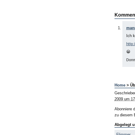
Kommen
mann
Ich 
http
😀
Donn
Home
> Üb
Geschriebe
2009 um 17
Abonniere 
zu diesem B
Abgelegt u
Flimmer