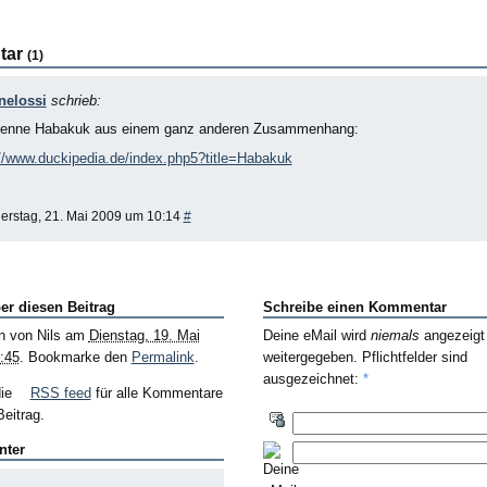
tar
(1)
elossi
schrieb:
kenne Habakuk aus einem ganz anderen Zusammenhang:
://www.duckipedia.de/index.php5?title=Habakuk
erstag, 21. Mai 2009 um 10:14
#
er diesen Beitrag
Schreibe einen Kommentar
n von
Nils
am
Dienstag, 19. Mai
Deine eMail wird
niemals
angezeigt
:45
. Bookmarke den
Permalink
.
weitergegeben. Pflichtfelder sind
ausgezeichnet:
*
die
RSS feed
für alle Kommentare
eitrag.
nter