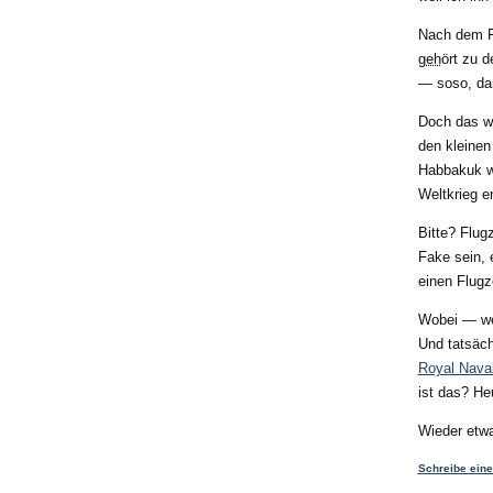
Nach dem Fi
geh
ört zu 
— soso, dan
Doch das we
den kleinen
Habbakuk wa
Weltkrieg e
Bitte? Flug
Fake sein, 
einen Flugz
Wobei — we
Und tatsäch
Royal Nav
ist das? H
Wieder etwa
Schreibe ein