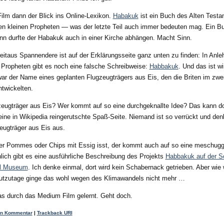
lm dann der Blick ins Online-Lexikon.
Habakuk
ist ein Buch des Alten Test
den kleinen Propheten — was der letzte Teil auch immer bedeuten mag. Ein B
n durfte der Habakuk auch in einer Kirche abhängen. Macht Sinn.
itaus Spannendere ist auf der Erklärungsseite ganz unten zu finden: In Anl
 Propheten gibt es noch eine falsche Schreibweise:
Habbakuk
. Und das ist wi
r der Name eines geplanten Flugzeugträgers aus Eis, den die Briten im zwe
ntwickelten.
zeugträger aus Eis? Wer kommt auf so eine durchgeknallte Idee? Das kann do
eine in Wikipedia reingerutschte Spaß-Seite. Niemand ist so verrückt und den
eugträger aus Eis aus.
r Pommes oder Chips mit Essig isst, der kommt auch auf so eine meschug
lich gibt es eine ausführliche Beschreibung des Projekts
Habbakuk auf der S
al Museum
. Ich denke einmal, dort wird kein Schabernack getrieben. Aber wie
eutzutage ginge das wohl wegen des Klimawandels nicht mehr …
s durch das Medium Film gelernt. Geht doch.
en Kommentar
|
Trackback URI