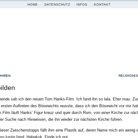
HOME
DATENSCHUTZ
INFOS
KONTAKT
FAHREN
RELIGIÖSE
ilden
nde sah ich den neuen Tom Hanks-Film. Ich fand ihn so lala. Eher mau. Zu
ersten Auftreten des Bösewichts wusste, dass ich den Bösewicht vor mir hat
m Film läuft Hanks‘ Figur kreuz und quer durch Rom, von einer Kirche zur nä
er Suche nach Hinweisen, die ihn wieder zur nächsten Kirche führen.
ieser Zwischenstopps fällt ihm eine Plastik auf, deren Name mich ein wenig w
 so lustig fand: Habakuk. Finde ich gut.