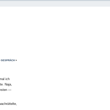
S GESPRÄCH
>
mal ich
te. Naja,
chsten —
achrüttelte,