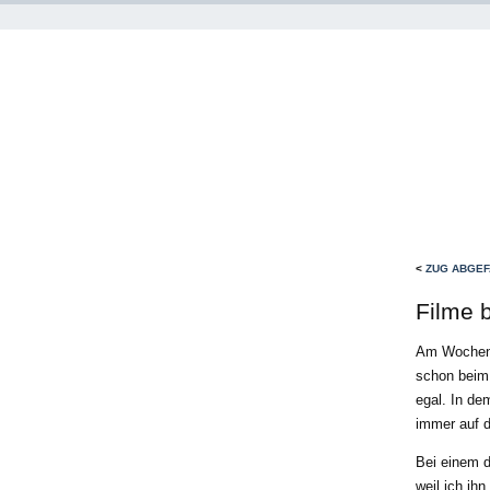
<
ZUG ABGE
Filme b
Am Wochene
schon beim 
egal. In de
immer auf d
Bei einem d
weil ich ihn