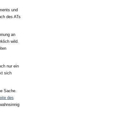
aments und
uch des ATs
ehnung an
rklich wild.
iten
ch nur ein
kt sich
ge Sache.
eite des
 wahnsinnig