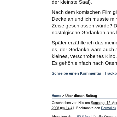
der kleinste Saal).
Nach dem komischen Film gi
Decke an und ich musste mir
Zeise geschlossen würde? Da
nostalgische Gedanken ans 
Später erzählte ich das mein
es, der Gedanke wäre auch 
kleines, verschrobenes Kino
Es
geh
ört einfach nach Otte
Schreibe einen Kommentar
|
Trackb
Home
> Über diesen Beitrag
Geschrieben von
Nils
am
Samstag, 12. Apr
2008 um 14:41
. Bookmarke den
Permalink
Abonniere die
RSS feed
für alle Kommen