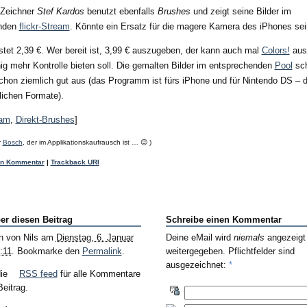
-Zeichner
Stef Kardos
benutzt ebenfalls
Brushes
und zeigt seine Bilder im
enden
flickr-Stream
. Könnte ein Ersatz für die magere Kamera des iPhones sei
tet 2,39 €. Wer bereit ist, 3,99 € auszugeben, der kann auch mal
Colors!
ausp
ig mehr Kontrolle bieten soll. Die gemalten Bilder im entsprechenden
Pool
sc
schon ziemlich gut aus (das Programm ist fürs iPhone und für Nintendo DS – d
lichen Formate).
eam
,
Direkt-Brushes
]
r
Bosch
, der im Applikationskaufrausch ist … 😉 )
en Kommentar
|
Trackback URI
er diesen Beitrag
Schreibe einen Kommentar
n von
Nils
am
Dienstag, 6. Januar
Deine eMail wird
niemals
angezeigt
:11
. Bookmarke den
Permalink
.
weitergegeben. Pflichtfelder sind
ausgezeichnet:
*
die
RSS feed
für alle Kommentare
eitrag.