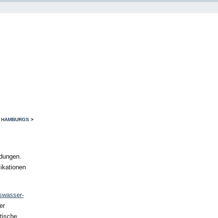
 HAMBURGS
>
dungen.
ikationen
swasser-
er
tische