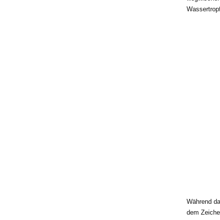
Wassertropf
Während da
dem Zeich