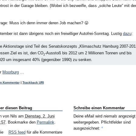
trost in der Garage bleiben. (Wobei ich bezweifle, dass „solche Leute“ mit
Frage: Muss ich denn immer deren Job machen? 😛
ember ist dann übrigens noch ein freiwilliger Autofrei-Sonntag. Lustig
dazu
:
e Aktionstage sind Teil des Senatskonzepts „Klimaschutz Hamburg 2007-201
ssen Ziel es ist, den CO
-Ausstoß bis 2012 um 2 Millionen Tonnen und bis
2
020 um insgesamt 40% (gegenüber 1990) zu senken.
ur
Moorburg
…
en Kommentar
|
Trackback URI
er diesen Beitrag
Schreibe einen Kommentar
n von
Nils
am
Dienstag, 2. Juni
Deine eMail wird
niemals
angezeigt
:57
. Bookmarke den
Permalink
.
weitergegeben. Pflichtfelder sind
ausgezeichnet:
*
die
RSS feed
für alle Kommentare