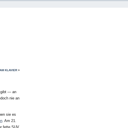
 AM KLAVIER
>
 gibt — an
doch nie an
ben sie es
en
. Am 21.
r fette SUV