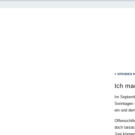
<
SPENDEN I
Ich ma
Im Septemb
Sonntagen —
ein und dem
Offensichtl
doch tatsäc
Juni können