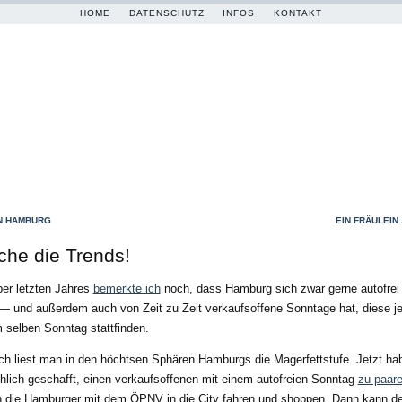
HOME
DATENSCHUTZ
INFOS
KONTAKT
N HAMBURG
EIN FRÄULEIN
che die Trends!
er letzten Jahres
bemerkte ich
noch, dass Hamburg sich zwar gerne autofrei
 und außerdem auch von Zeit zu Zeit verkaufsoffene Sonntage hat, diese je
 selben Sonntag stattfinden.
ich liest man in den höchtsen Sphären Hamburgs die Magerfettstufe. Jetzt ha
hlich geschafft, einen verkaufsoffenen mit einem autofreien Sonntag
zu paar
 die Hamburger mit dem ÖPNV in die City fahren und shoppen. Dann kann de