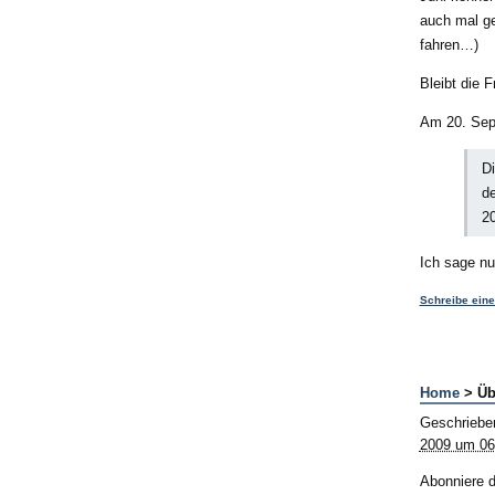
auch mal ge
fahren…)
Bleibt die 
Am 20. Sept
Di
de
2
Ich sage n
Schreibe ein
Home
> Üb
Geschriebe
2009 um 06
Abonniere 