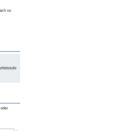
 ach so
rfettstufe
 oder