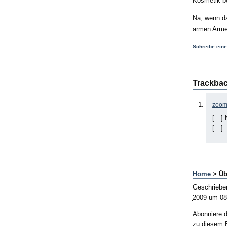
Kosmetik be
Na, wenn da
armen Arme
Schreibe ein
Trackba
zoom 
[…] N
[…]
Home
> Üb
Geschriebe
2009 um 08
Abonniere 
zu diesem B