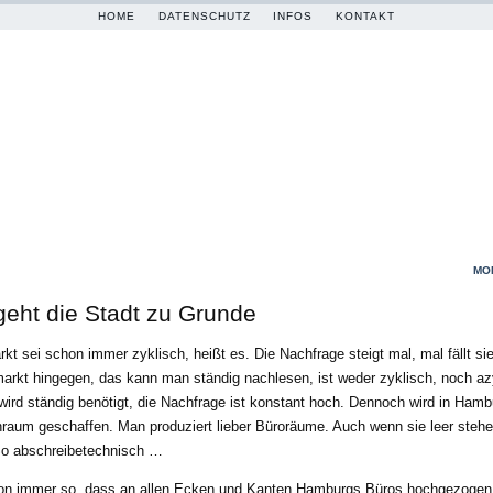
HOME
DATENSCHUTZ
INFOS
KONTAKT
MO
geht die Stadt zu Grunde
kt sei schon immer zyklisch, heißt es. Die Nachfrage steigt mal, mal fällt sie
kt hingegen, das kann man ständig nachlesen, ist weder zyklisch, noch az
rd ständig benötigt, die Nachfrage ist konstant hoch. Dennoch wird in Hambu
aum geschaffen. Man produziert lieber Büroräume. Auch wenn sie leer stehen
 So abschreibetechnisch …
on immer so, dass an allen Ecken und Kanten Hamburgs Büros hochgezogen 