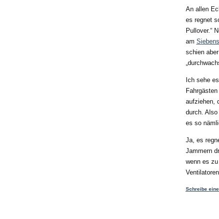
An allen Ec
es regnet s
Pullover.“
am
Siebens
schien aber
„durchwachs
Ich sehe es
Fahrgästen 
aufziehen, 
durch. Also
es so nämli
Ja, es regn
Jammern dra
wenn es zu 
Ventilatore
Schreibe ein