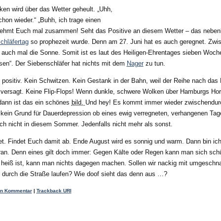
ken wird über das Wetter geheult. „Uhh,
chon wieder.“ „Buhh, ich trage einen
 Nehmt Euch mal zusammen! Seht das Positive an diesem Wetter – das neben
chläfertag
so prophezeit wurde. Denn am 27. Juni hat es auch geregnet. Zwi
 auch mal die Sonne. Somit ist es laut des Heiligen-Ehrentages sieben Woch
en“. Der Siebenschläfer hat nichts mit dem
Nager
zu tun.
 positiv. Kein Schwitzen. Kein Gestank in der Bahn, weil der Reihe nach das
versagt. Keine Flip-Flops! Wenn dunkle, schwere Wolken über Hamburgs Hor
dann ist das ein schönes
bild.
Und hey! Es kommt immer wieder zwischendu
 kein Grund für Dauerdepression ob eines ewig verregneten, verhangenen Tage
ch nicht in diesem Sommer. Jedenfalls nicht mehr als sonst.
et. Findet Euch damit ab. Ende August wird es sonnig und warm. Dann bin ich
n. Denn eines gilt doch immer: Gegen Kälte oder Regen kann man sich sch
heiß ist, kann man nichts dagegen machen. Sollen wir nackig mit umgeschna
n durch die Straße laufen? Wie doof sieht das denn aus …?
en Kommentar
|
Trackback URI