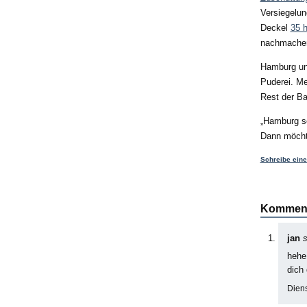
Versiegelun
Deckel
35 h
nachmachen
Hamburg unt
Puderei. Me
Rest der Ba
Hamburg se
Dann möchte
Schreibe ein
Kommen
jan
s
hehe
dich 
Diens