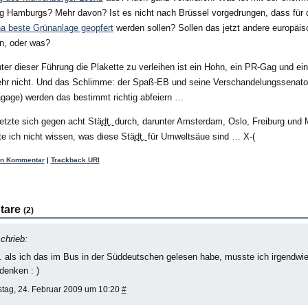
g Hamburgs? Mehr davon? Ist es nicht nach Brüssel vorgedrungen, dass für 
a beste Grünanlage geopfert
werden sollen? Sollen das jetzt andere europäis
, oder was?
er dieser Führung die Plakette zu verleihen ist ein Hohn, ein PR-Gag und ein
hr nicht. Und das Schlimme: der Spaß-EB und seine Verschandelungssenator
gage) werden das bestimmt richtig abfeiern …
tzte sich gegen acht Stä
dt.
durch, darunter Amsterdam, Oslo, Freiburg und 
 ich nicht wissen, was diese Stä
dt.
für Umweltsäue sind … X-(
en Kommentar
|
Trackback URI
tare
(2)
chrieb:
. als ich das im Bus in der Süddeutschen gelesen habe, musste ich irgendwie
denken : )
tag, 24. Februar 2009 um 10:20
#