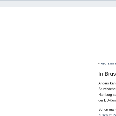
<
HEUTE IST
In Brüs
Anders kann
Sturzbächen
Hamburg so
der EU-Komm
Schon mal 
Zuschüttun