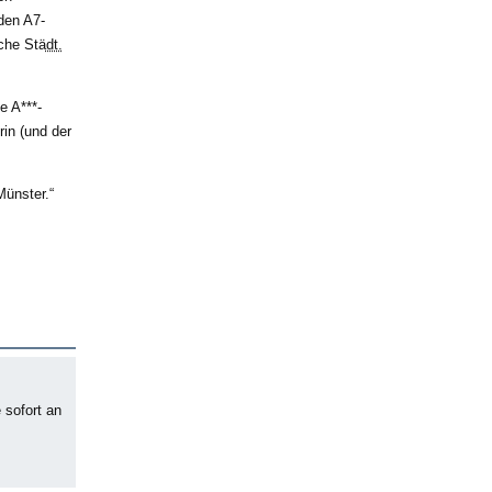
den A7-
che Stä
dt.
e A***-
in (und der
Münster.
 sofort an