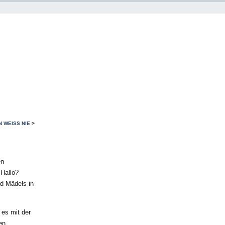
 WEISS NIE
>
en
 Hallo?
d Mädels in
 es mit der
en