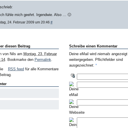
schrieb:
Ich fühle mich geehrt. Irgendwie. Also … 🙂
tag, 24. Februar 2009 um 20:46
#
er diesen Beitrag
Schreibe einen Kommentar
n von
Nils
am
Montag, 23. Februar
Deine eMail wird
niemals
angezeigt
:14
. Bookmarke den
Permalink
.
weitergegeben. Pflichtfelder sind
ausgezeichnet:
*
die
RSS feed
für alle Kommentare
eitrag.
nter