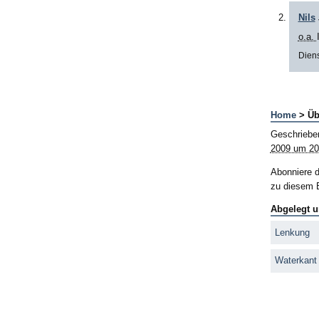
Nils
o.a.
Diens
Home
> Üb
Geschriebe
2009 um 20
Abonniere 
zu diesem B
Abgelegt u
Lenkung
Waterkant