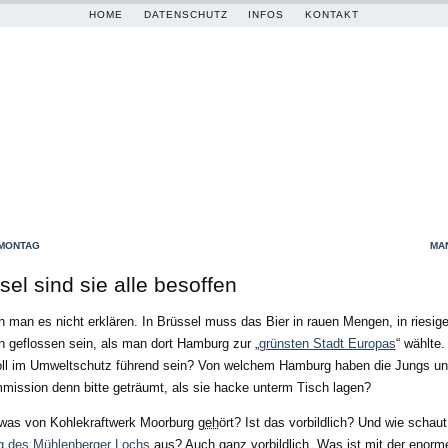
HOME
DATENSCHUTZ
INFOS
KONTAKT
 MONTAG
MAN
sel sind sie alle besoffen
 man es nicht erklären. In Brüssel muss das Bier in rauen Mengen, in riesig
 geflossen sein, als man dort Hamburg zur „
grünsten Stadt Europas
“ wählte.
ll im Umweltschutz führend sein? Von welchem Hamburg haben die Jungs un
ission denn bitte geträumt, als sie hacke unterm Tisch lagen?
was von Kohlekraftwerk Moorburg
geh
ört? Ist das vorbildlich? Und wie schaut
g des Mühlenberger Lochs
aus? Auch ganz vorbildlich. Was ist mit der enorm