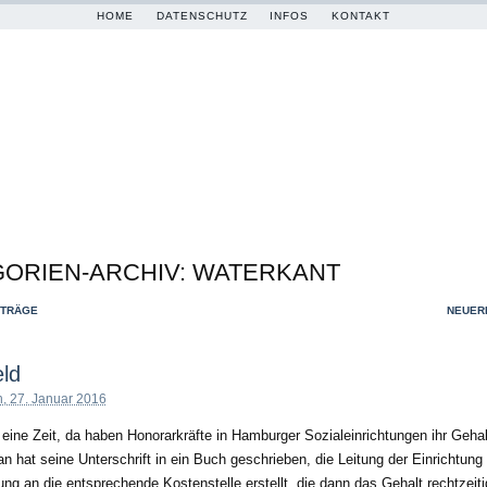
HOME
DATENSCHUTZ
INFOS
KONTAKT
ORIEN-ARCHIV:
WATERKANT
NTRÄGE
NEUERE
ld
h, 27. Januar 2016
eine Zeit, da haben Honorarkräfte in Hamburger Sozialeinrichtungen ihr Gehalt
an hat seine Unterschrift in ein Buch geschrieben, die Leitung der Einrichtung
ng an die entsprechende Kostenstelle erstellt, die dann das Gehalt rechtzeiti