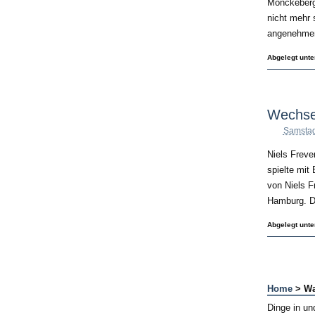
Mönckebergs
nicht mehr 
angenehmen,
Abgelegt unt
Wechsel
Samstag
Niels Freve
spielte mit
von Niels F
Hamburg. Da
Abgelegt unt
Home
> Wa
Dinge in u