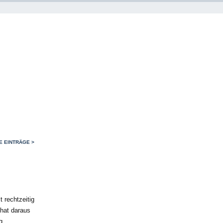
 EINTRÄGE >
 rechtzeitig
 hat daraus
g