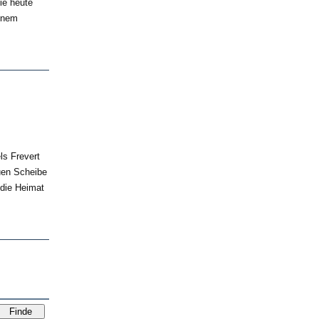
ie heute
einem
ls Frevert
uen Scheibe
 die Heimat