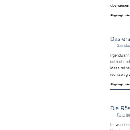
überwiesen 
Abgelegt unt
Das ers
Samstag
Irgendwann 
schlecht ode
Mass teilne
rechtzeitig
Abgelegt unt
Die Rös
Diensta
Im wunders