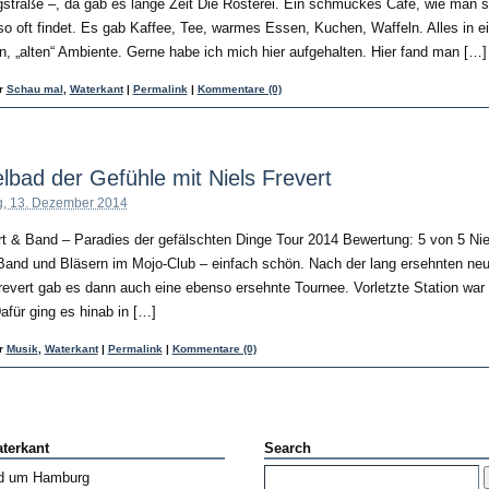
traße –, da gab es lange Zeit Die Rösterei. Ein schmuckes Café, wie man s
so oft findet. Es gab Kaffee, Tee, warmes Essen, Kuchen, Waffeln. Alles in 
 „alten“ Ambiente. Gerne habe ich mich hier aufgehalten. Hier fand man […]
er
Schau mal
,
Waterkant
|
Permalink
|
Kommentare (0)
bad der Gefühle mit Niels Frevert
, 13. Dezember 2014
rt & Band – Paradies der gefälschten Dinge Tour 2014 Bewertung: 5 von 5 Nie
 Band und Bläsern im Mojo-Club – einfach schön. Nach der lang ersehnten ne
revert gab es dann auch eine ebenso ersehnte Tournee. Vorletzte Station war
für ging es hinab in […]
er
Musik
,
Waterkant
|
Permalink
|
Kommentare (0)
terkant
Search
nd um Hamburg