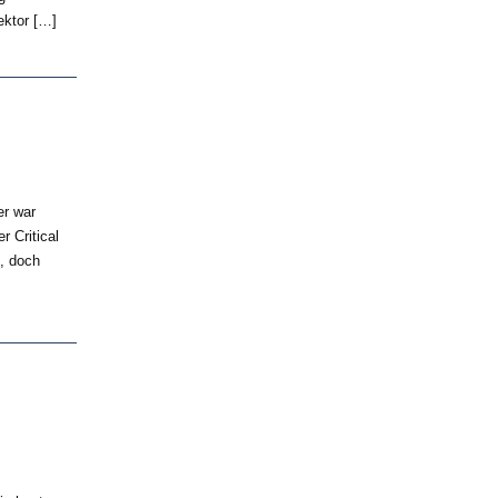
ektor […]
er war
r Critical
, doch